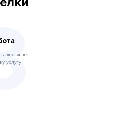
делки
бота
ль оказывает
ку услугу