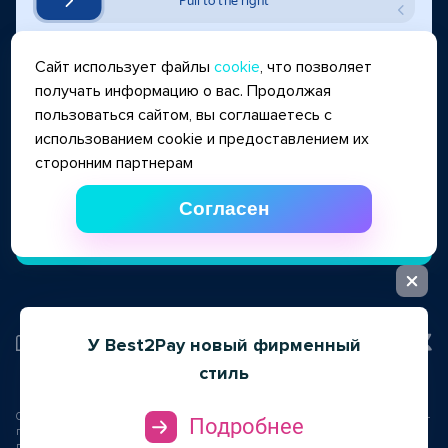
Сайт использует файлы
cookie
, что позволяет
получать информацию о вас. Продолжая
пользоваться сайтом, вы соглашаетесь с
Соглашаюсь с
условиями использования персональных данных
использованием cookie и предоставлением их
Стоимость оказываемых услуг, включая размеры и порядок расчета взимаемых
сторонним партнерам
комиссий, определяется для каждого клиента в индивидуальном порядке по
результатам рассмотрения заявки клиента
Согласен
Отправить
У Best2Pay новый фирменный
стиль
Пользовательское соглашение
Обладает исключительным правом на программы для ЭВМ "Система интернет-
Подробнее
платежей Best2pay", "B2P: Back-office", базу данных "B2P: Back-office".
Для
получения услуг ООО "Бест2пей" предоставление права использования