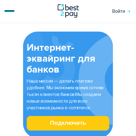
Войти
Интернет-
эквайринг для
банков
Наша миссия — делать платежи
удобнее. Мы экономим время сотням
тысяч клиентов банков.Мы создаем
новые возможности для всех
участников рынка e-commerce.
Подключить